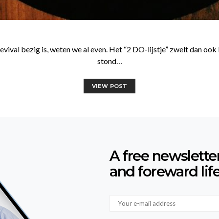
val bezig is, weten we al even. Het “2 DO-lijstje” zwelt dan ook l
stond…
VIEW POST
A free newslette
and foreward lif