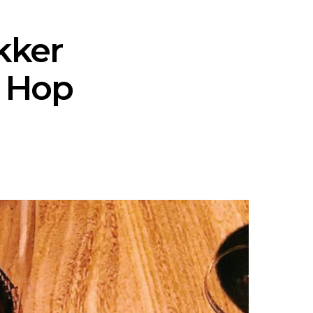
kker
r Hop