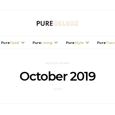
Pure
Food
Pure
Living
Pure
Style
Pure
Trav
POSTS BY MONTH
October 2019
1 POST