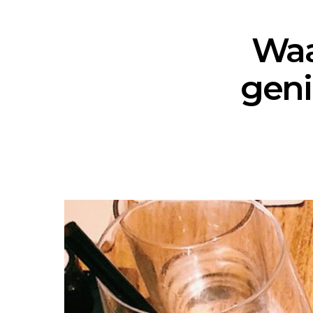
Waa
geni